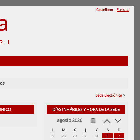
Castellano
Euskara
a
RI
ias
Sede Electrónica
>
ÓNICO
DÍAS INHÁBILES Y HORA DE LA SEDE
agosto 2026
L
M
X
J
V
S
D
27
28
29
30
31
1
2