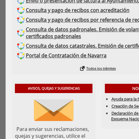
Envío o presentación de factura al Ayuntamient
Consulta y pago de recibos con acreditación
Consulta y pago de recibos por referencia de re
Consulta de datos padronales. Emisión de volan
certificados padronales
Consulta de datos catastrales. Emisión de certif
Portal de Contratación de Navarra
Todos los trámites
NO
AVISOS, QUEJAS Y SUGERENCIAS
Ayuda para la 
Creación de Se
Declaración de
Esquema Nacio
Para enviar sus reclamaciones,
quejas y sugerencias, utilice el