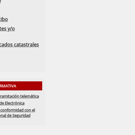
o
cibo
tes y/o
icados catastrales
RMATIVA
tramitación telemática
de Electrónica
 conformidad con el
nal de Seguridad