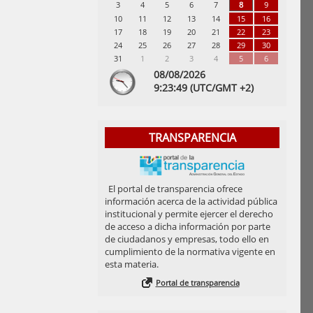
3
4
5
6
7
8
9
10
11
12
13
14
15
16
17
18
19
20
21
22
23
24
25
26
27
28
29
30
31
1
2
3
4
5
6
08/08/2026
9:
23
:49
(UTC/GMT +2)
TRANSPARENCIA
El portal de transparencia ofrece
información acerca de la actividad pública
institucional y permite ejercer el derecho
de acceso a dicha información por parte
de ciudadanos y empresas, todo ello en
cumplimiento de la normativa vigente en
esta materia.
Portal de transparencia